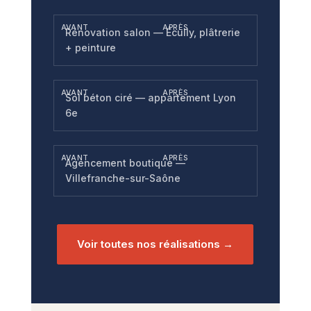
AVANT
APRÈS
Rénovation salon — Écully, plâtrerie
+ peinture
AVANT
APRÈS
Sol béton ciré — appartement Lyon
6e
AVANT
APRÈS
Agencement boutique —
Villefranche-sur-Saône
Voir toutes nos réalisations →